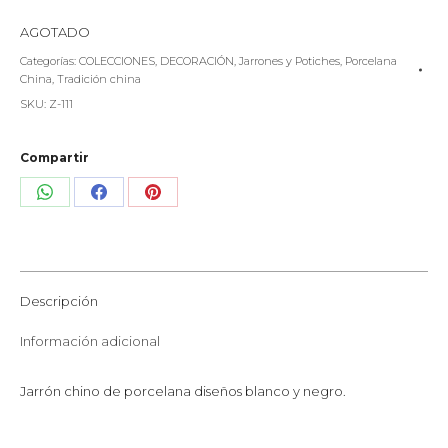
AGOTADO
Categorías:
COLECCIONES
,
DECORACIÓN
,
Jarrones y Potiches
,
Porcelana
China
,
Tradición china
SKU:
Z-111
Compartir
Share
Share
Share
on
on
on
WhatsApp
Facebook
Pinterest
Descripción
Información adicional
Jarrón chino de porcelana diseños blanco y negro.