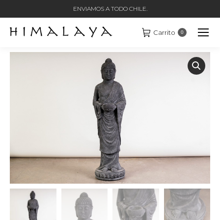
ENVIAMOS A TODO CHILE.
Carrito
0