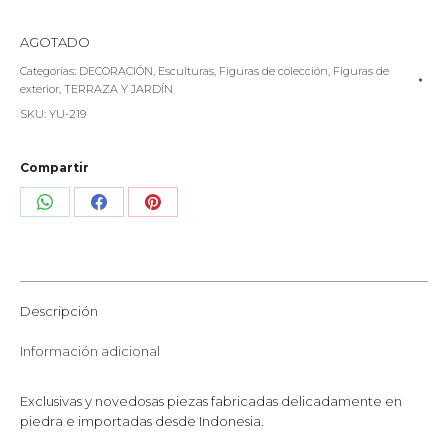
AGOTADO
Categorías:
DECORACIÓN
,
Esculturas
,
Figuras de colección
,
Figuras de
exterior
,
TERRAZA Y JARDÍN
SKU:
YU-219
Compartir
Share
Share
Share
on
on
on
WhatsApp
Facebook
Pinterest
Descripción
Información adicional
Exclusivas y novedosas piezas fabricadas delicadamente en
piedra e importadas desde Indonesia.