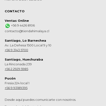
CONTACTO
Ventas Online
+56 9 4426 8106
contacto@tiendahimalaya.cl
Santiago, Lo Barnechea
Av. La Dehesa 1500 Local 9 y 10
+56 9 3143 5700
Santiago, Huechuraba
La Rinconada 239
+56 2 2929 5985
Pucón
Fresia 224 local 1
+56 9 93189395
Desde aquí puedes comunicarte con nosotros.