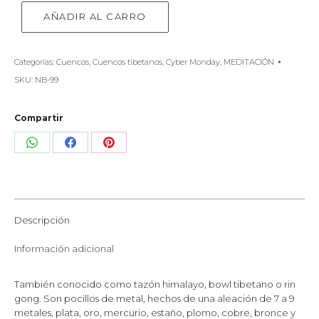
AÑADIR AL CARRO
Categorías:
Cuencos
,
Cuencos tibetanos
,
Cyber Monday
,
MEDITACIÓN
SKU:
NB-99
Compartir
Share
Share
Share
on
on
on
WhatsApp
Facebook
Pinterest
Descripción
Información adicional
También conocido como tazón himalayo, bowl tibetano o rin
gong. Son pocillos de metal, hechos de una aleación de 7 a 9
metales, plata, oro, mercurio, estaño, plomo, cobre, bronce y