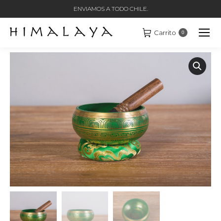
ENVIAMOS A TODO CHILE.
Carrito
0