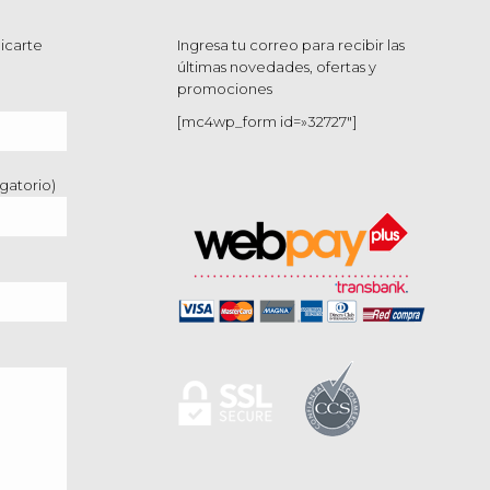
icarte
Ingresa tu correo para recibir las
últimas novedades, ofertas y
promociones
[mc4wp_form id=»32727″]
gatorio)