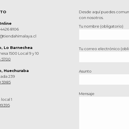
CTO
Desde aquí puedes comun
con nosotros.
Online
Tu nombre (obligatorio)
 4426 8106
@tiendahimalaya.cl
o, Lo Barnechea
Tu correo electrónico (obli
hesa 1500 Local 9 y 10
3 5700
o, Huechuraba
Asunto
nada 239
9 5985
Mensaje
 local 1
89395