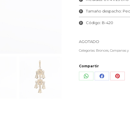
Tamaño despacho: Pe
Código: B-420
AGOTADO
Categorías:
Bronces
,
Campanas y P
Compartir
Share
Share
Shar
on
on
on
WhatsApp
Facebook
Pinte