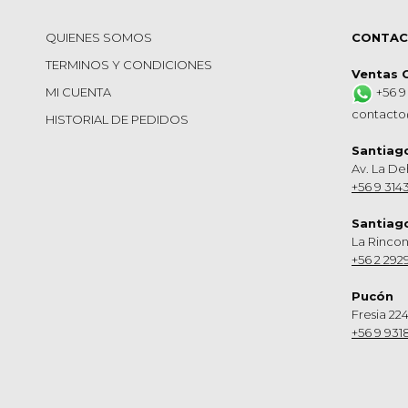
QUIENES SOMOS
CONTA
TERMINOS Y CONDICIONES
Ventas 
MI CUENTA
+56 9
contacto
HISTORIAL DE PEDIDOS
Santiag
Av. La De
+56 9 314
Santiag
La Rinco
+56 2 292
Pucón
Fresia 224
+56 9 931