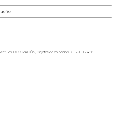
queño
latillos
,
DECORACIÓN
,
Objetos de colección
SKU:
B-420-1
e
rest