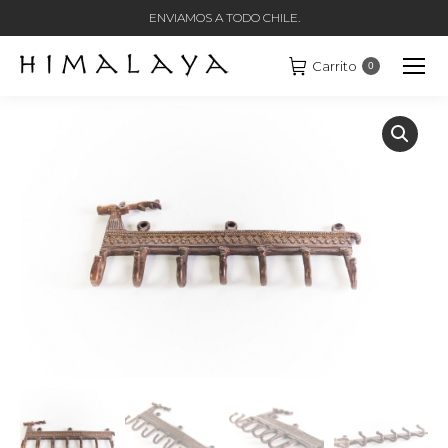
ENVIAMOS A TODO CHILE.
Carrito
0