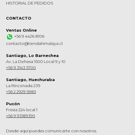
HISTORIAL DE PEDIDOS
CONTACTO
Ventas Online
+56 9 4426 8106
contacto@tiendahimalaya.cl
Santiago, Lo Barnechea
Av. La Dehesa 1500 Local 9 y 10
+56 9 3143 5700
Santiago, Huechuraba
La Rinconada 239
+56 2 2929 5985
Pucón
Fresia 224 local 1
+56 9 93189395
Desde aquí puedes comunicarte con nosotros.