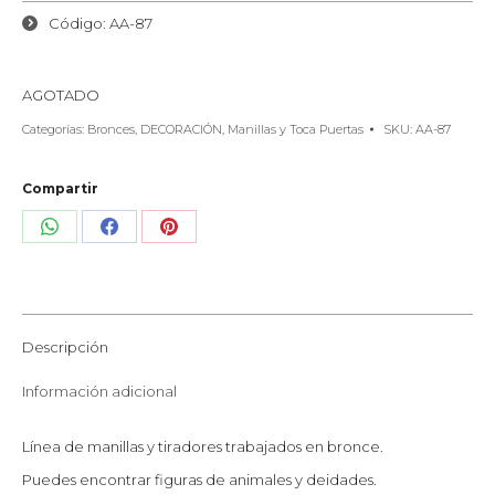
Código: AA-87
AGOTADO
Categorías:
Bronces
,
DECORACIÓN
,
Manillas y Toca Puertas
SKU:
AA-87
Compartir
Share
Share
Share
on
on
on
WhatsApp
Facebook
Pinterest
Descripción
Información adicional
Línea de manillas y tiradores trabajados en bronce.
Puedes encontrar figuras de animales y deidades.