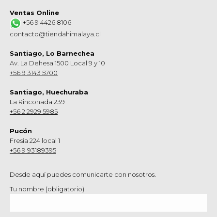
Ventas Online
+56 9 4426 8106
contacto@tiendahimalaya.cl
Santiago, Lo Barnechea
Av. La Dehesa 1500 Local 9 y 10
+56 9 3143 5700
Santiago, Huechuraba
La Rinconada 239
+56 2 2929 5985
Pucón
Fresia 224 local 1
+56 9 93189395
Desde aquí puedes comunicarte con nosotros.
Tu nombre (obligatorio)