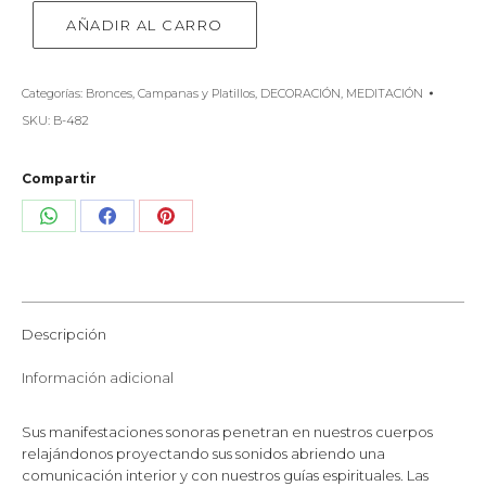
AÑADIR AL CARRO
Categorías:
Bronces
,
Campanas y Platillos
,
DECORACIÓN
,
MEDITACIÓN
SKU:
B-482
Compartir
Share
Share
Share
on
on
on
WhatsApp
Facebook
Pinterest
Descripción
Información adicional
Sus manifestaciones sonoras penetran en nuestros cuerpos
relajándonos proyectando sus sonidos abriendo una
comunicación interior y con nuestros guías espirituales. Las