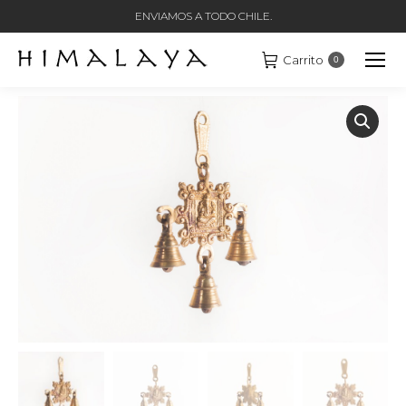
ENVIAMOS A TODO CHILE.
Carrito
0