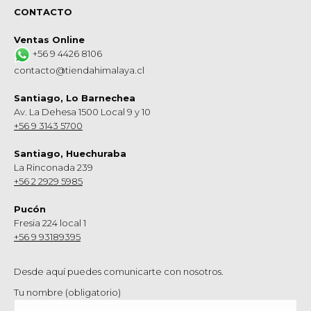
CONTACTO
Ventas Online
+56 9 4426 8106
contacto@tiendahimalaya.cl
Santiago, Lo Barnechea
Av. La Dehesa 1500 Local 9 y 10
+56 9 3143 5700
Santiago, Huechuraba
La Rinconada 239
+56 2 2929 5985
Pucón
Fresia 224 local 1
+56 9 93189395
Desde aquí puedes comunicarte con nosotros.
Tu nombre (obligatorio)