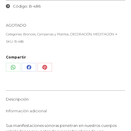
Código: B-486
AGOTADO
Categorías:
Bronces
,
Campanas y Platillos
,
DECORACIÓN
,
MEDITACIÓN
SKU:
B-486
Compartir
Share
Share
Share
on
on
on
WhatsApp
Facebook
Pinterest
Descripción
Información adicional
Sus manifestaciones sonoras penetran en nuestros cuerpos