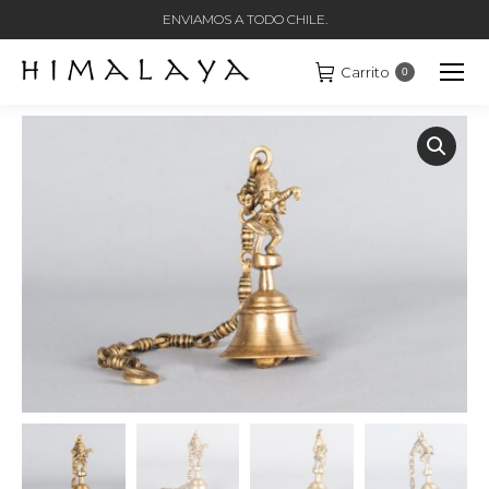
ENVIAMOS A TODO CHILE.
Carrito
0