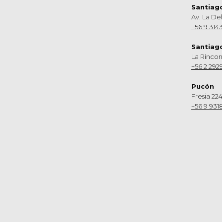
Santiag
Av. La De
+56 9 314
Santiag
La Rinco
+56 2 292
Pucón
Fresia 224
+56 9 931