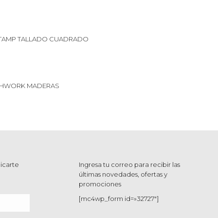
TAMP TALLADO CUADRADO
CHWORK MADERAS
icarte
Ingresa tu correo para recibir las
últimas novedades, ofertas y
promociones
[mc4wp_form id=»32727″]