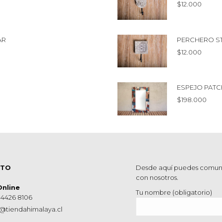
$
12.000
AR
PERCHERO S
$
12.000
ESPEJO PAT
$
198.000
CTO
Desde aquí puedes comun
con nosotros.
Online
Tu nombre (obligatorio)
 4426 8106
@tiendahimalaya.cl