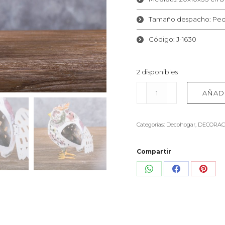
Tamaño despacho: Pe
Código: J-1630
2 disponibles
Búho
AÑAD
farol
de
metal
Categorías:
Decohogar
,
DECORAC
con
puerta
cantidad
Compartir
Share
Share
Shar
on
on
on
WhatsApp
Facebook
Pinte