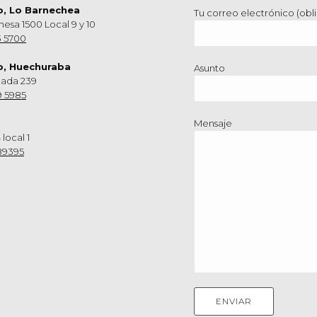
o, Lo Barnechea
Tu correo electrónico (obli
hesa 1500 Local 9 y 10
3 5700
o, Huechuraba
Asunto
nada 239
9 5985
Mensaje
 local 1
89395