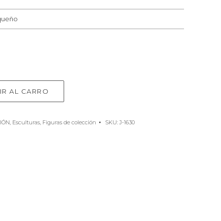
queño
IR AL CARRO
IÓN
,
Esculturas
,
Figuras de colección
SKU:
J-1630
e
rest