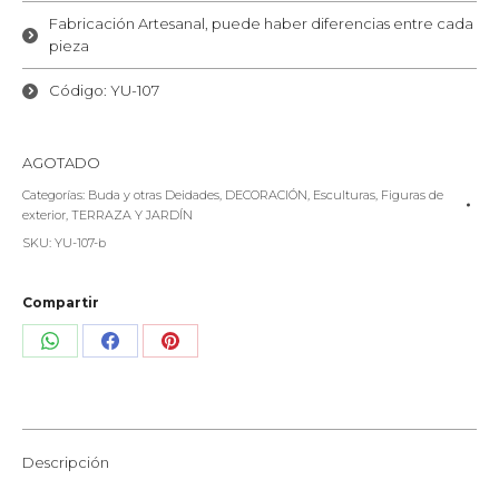
Fabricación Artesanal, puede haber diferencias entre cada
pieza
Código: YU-107
AGOTADO
Categorías:
Buda y otras Deidades
,
DECORACIÓN
,
Esculturas
,
Figuras de
exterior
,
TERRAZA Y JARDÍN
SKU:
YU-107-b
Compartir
Share
Share
Share
on
on
on
WhatsApp
Facebook
Pinterest
Descripción