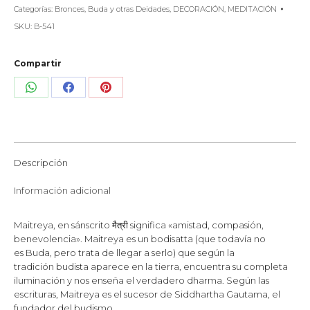
Categorías:
Bronces
,
Buda y otras Deidades
,
DECORACIÓN
,
MEDITACIÓN
SKU:
B-541
Compartir
Share
Share
Share
on
on
on
WhatsApp
Facebook
Pinterest
Descripción
Información adicional
Maitreya, en sánscrito मैत्री significa «amistad, compasión,
benevolencia​». Maitreya es un bodisatta (que todavía no
es Buda, pero trata de llegar a serlo) que según la
tradición budista aparece en la tierra, encuentra su completa
iluminación y nos enseña el verdadero dharma. Según las
escrituras, Maitreya es el sucesor de Siddhartha Gautama, el
fundador del budismo.