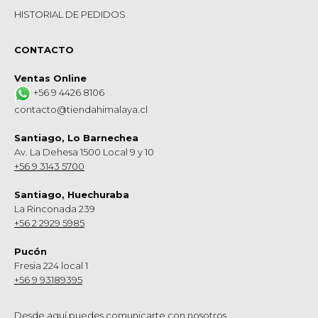
HISTORIAL DE PEDIDOS
CONTACTO
Ventas Online
+56 9 4426 8106
contacto@tiendahimalaya.cl
Santiago, Lo Barnechea
Av. La Dehesa 1500 Local 9 y 10
+56 9 3143 5700
Santiago, Huechuraba
La Rinconada 239
+56 2 2929 5985
Pucón
Fresia 224 local 1
+56 9 93189395
Desde aquí puedes comunicarte con nosotros.