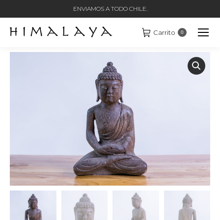
ENVIAMOS A TODO CHILE.
Carrito
0