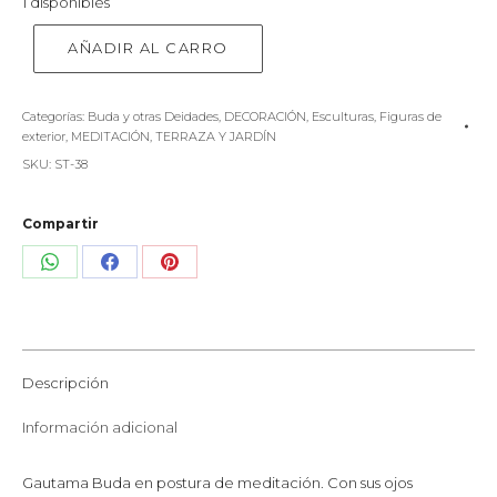
1 disponibles
AÑADIR AL CARRO
Categorías:
Buda y otras Deidades
,
DECORACIÓN
,
Esculturas
,
Figuras de
exterior
,
MEDITACIÓN
,
TERRAZA Y JARDÍN
SKU:
ST-38
Compartir
Share
Share
Share
on
on
on
WhatsApp
Facebook
Pinterest
Descripción
Información adicional
Gautama Buda en postura de meditación. Con sus ojos