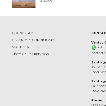
$
14.000
QUIENES SOMOS
CONTA
TERMINOS Y CONDICIONES
Ventas 
MI CUENTA
+56 9
contacto
HISTORIAL DE PEDIDOS
Santiag
Av. La De
+56 9 314
Santiag
La Rinco
+56 2 292
Pucón
Fresia 224