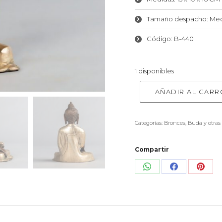
Tamaño despacho: Me
Código: B-440
1 disponibles
AÑADIR AL CARR
Categorías:
Bronces
,
Buda y otras
Compartir
Share
Share
Shar
on
on
on
WhatsApp
Facebook
Pinte