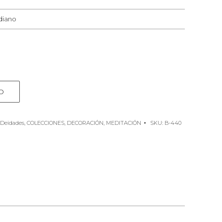
diano
O
 Deidades
,
COLECCIONES
,
DECORACIÓN
,
MEDITACIÓN
SKU:
B-440
e
rest