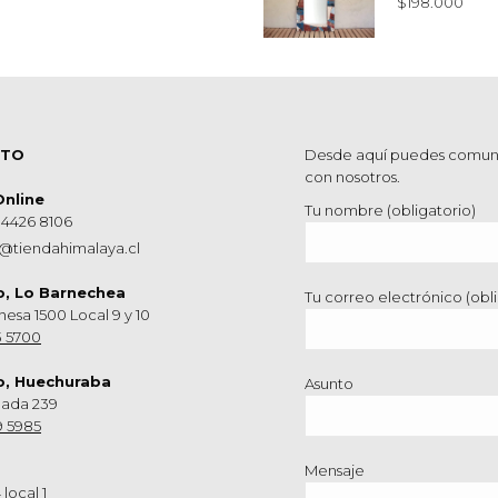
$
198.000
CTO
Desde aquí puedes comun
con nosotros.
Online
Tu nombre (obligatorio)
 4426 8106
@tiendahimalaya.cl
o, Lo Barnechea
Tu correo electrónico (obli
hesa 1500 Local 9 y 10
3 5700
o, Huechuraba
Asunto
nada 239
9 5985
Mensaje
 local 1