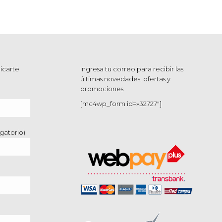
icarte
Ingresa tu correo para recibir las
últimas novedades, ofertas y
promociones
[mc4wp_form id=»32727″]
gatorio)