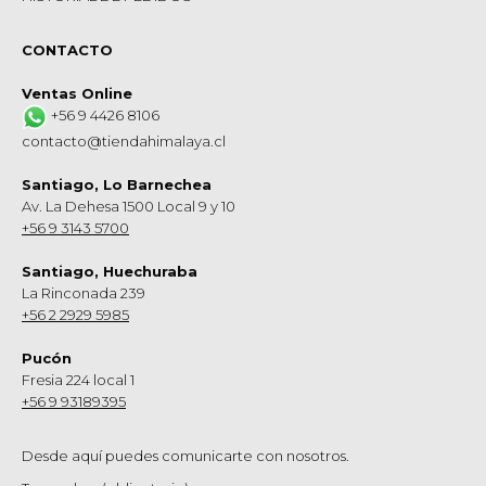
CONTACTO
Ventas Online
+56 9 4426 8106
contacto@tiendahimalaya.cl
Santiago, Lo Barnechea
Av. La Dehesa 1500 Local 9 y 10
+56 9 3143 5700
Santiago, Huechuraba
La Rinconada 239
+56 2 2929 5985
Pucón
Fresia 224 local 1
+56 9 93189395
Desde aquí puedes comunicarte con nosotros.