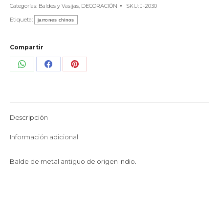
Categorías:
Baldes y Vasijas
,
DECORACIÓN
SKU:
J-2030
Etiqueta:
jarrones chinos
Compartir
Share
Share
Share
on
on
on
WhatsApp
Facebook
Pinterest
Descripción
Información adicional
Balde de metal antiguo de origen Indio.