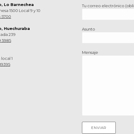
o, Lo Barnechea
Tu correo electrónico (obli
hesa 1500 Local 9 y 10
3 5700
o, Huechuraba
Asunto
nada 239
9 5985
Mensaje
 local 1
89395