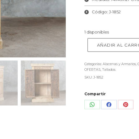
Código: J-1852
1 disponibles
AÑADIR AL CARR
Categorías:
Alacenas y Armarios
,
OFERTAS
,
Tallados
SKU:
J-1852
Compartir
Share
Share
Shar
on
on
on
WhatsApp
Facebook
Pinte