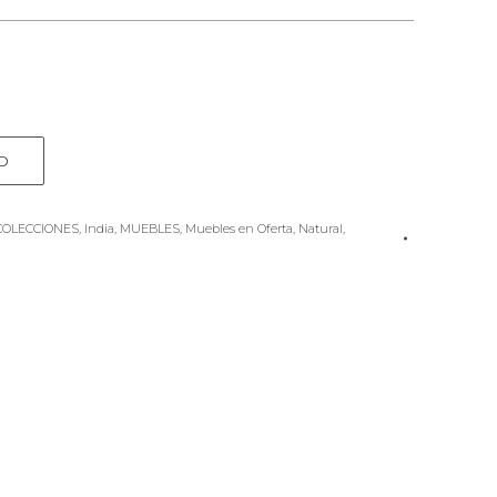
O
COLECCIONES
,
India
,
MUEBLES
,
Muebles en Oferta
,
Natural
,
e
rest