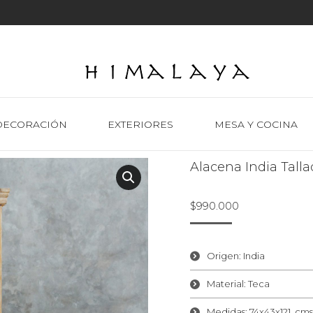
DECORACIÓN
EXTERIORES
MESA Y COCINA
Alacena India Talla
$
990.000
Origen: India
Material: Teca
Medidas: 74x43x121 cms