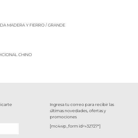
A MADERA Y FIERRO / GRANDE
ICIONAL CHINO
icarte
Ingresa tu correo para recibir las
últimas novedades, ofertas y
promociones
[mc4wp_form id=»32727″]