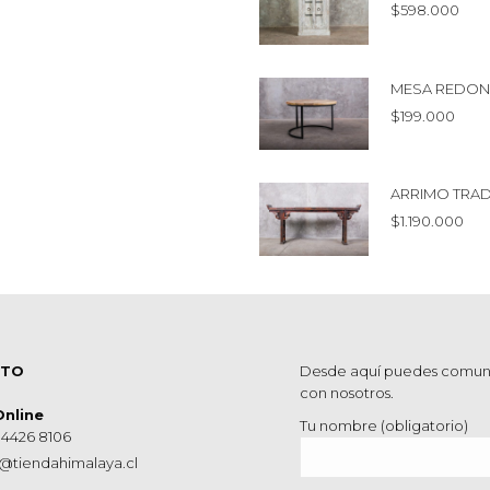
$
598.000
MESA REDOND
$
199.000
ARRIMO TRAD
$
1.190.000
CTO
Desde aquí puedes comun
con nosotros.
Online
Tu nombre (obligatorio)
 4426 8106
@tiendahimalaya.cl