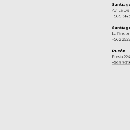
Santiag
Av. La De
+56 9 314
Santiag
La Rinco
+56 2 292
Pucón
Fresia 224
+56 9 931