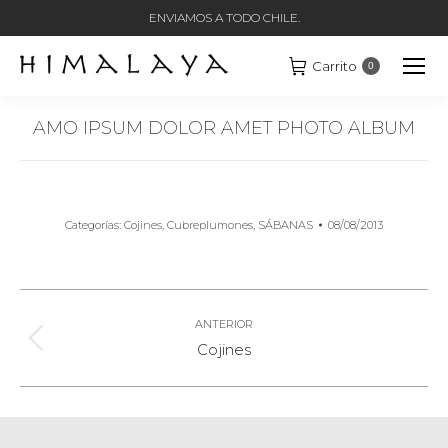
ENVIAMOS A TODO CHILE.
Carrito
0
AMO IPSUM DOLOR AMET PHOTO ALBUM
Estás aquí:
Categorías:
Cojines
,
Cubreplumones
,
SÁBANAS
08/08/2013
Navegación
Entre
ANTERIOR
Álbum
Cojines
Álbumes
anterior: