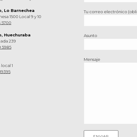
o, Lo Barnechea
Tu correo electrónico (obli
hesa 1500 Local 9 y 10
3 5700
o, Huechuraba
Asunto
nada 239
9 5985
Mensaje
 local 1
89395