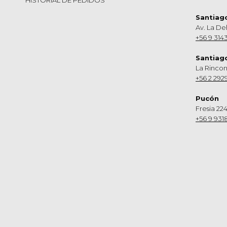
Santiag
Av. La De
+56 9 314
Santiag
La Rinco
+56 2 292
Pucón
Fresia 224
+56 9 931