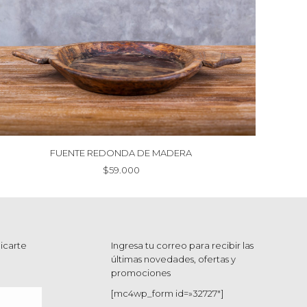
FUENTE REDONDA DE MADERA
$
59.000
icarte
Ingresa tu correo para recibir las
últimas novedades, ofertas y
promociones
[mc4wp_form id=»32727″]