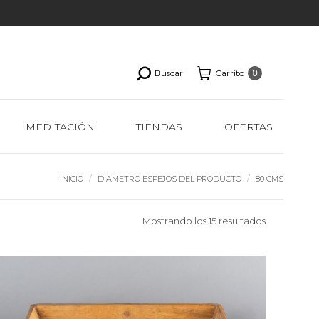
Buscar
Carrito
0
MEDITACIÓN
TIENDAS
OFERTAS
Estás aquí:
INICIO
DIAMETRO ESPEJOS DEL PRODUCTO
80 CMS
Ordenado
Mostrando los 15 resultados
por
los
últimos