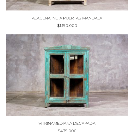
ALACENA INDIA PUERTAS MANDALA
$
1.190.000
VITRINAMEDIANA DECAPADA
$
439.000