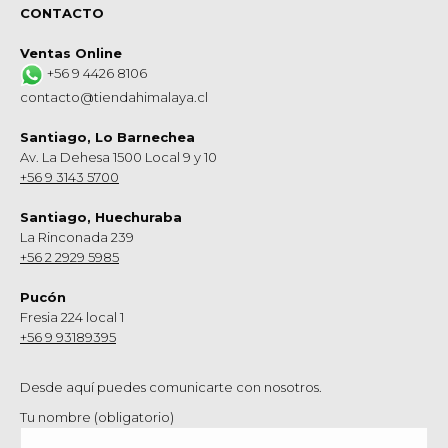
CONTACTO
Ventas Online
+56 9 4426 8106
contacto@tiendahimalaya.cl
Santiago, Lo Barnechea
Av. La Dehesa 1500 Local 9 y 10
+56 9 3143 5700
Santiago, Huechuraba
La Rinconada 239
+56 2 2929 5985
Pucón
Fresia 224 local 1
+56 9 93189395
Desde aquí puedes comunicarte con nosotros.
Tu nombre (obligatorio)