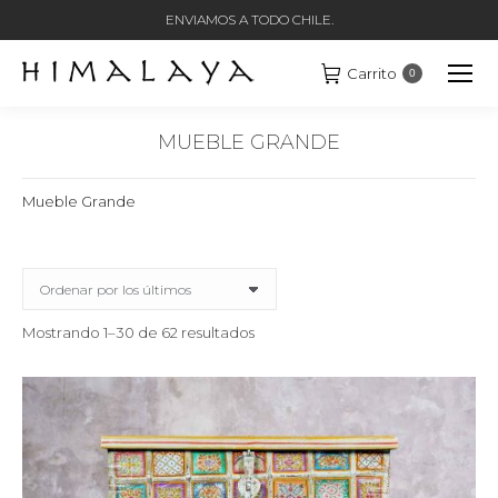
ENVIAMOS A TODO CHILE.
Carrito
0
MUEBLE GRANDE
Estás aquí:
Mueble Grande
Ordenado
Mostrando 1–30 de 62 resultados
por
los
últimos