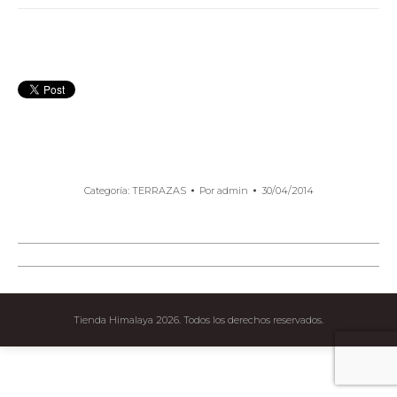
Categoría:
TERRAZAS
Por
admin
30/04/2014
Navegación
Entre
Proyectos
Tienda Himalaya 2026. Todos los derechos reservados.