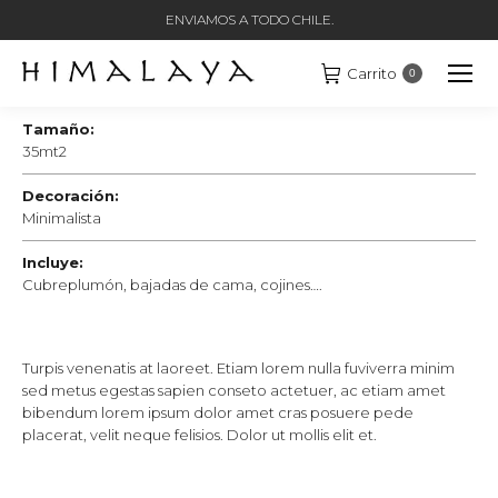
ENVIAMOS A TODO CHILE.
Carrito
0
Tamaño:
35mt2
Decoración:
Minimalista
Incluye:
Cubreplumón, bajadas de cama, cojines….
Turpis venenatis at laoreet. Etiam lorem nulla fuviverra minim
sed metus egestas sapien conseto actetuer, ac etiam amet
bibendum lorem ipsum dolor amet cras posuere pede
placerat, velit neque felisios. Dolor ut mollis elit et.