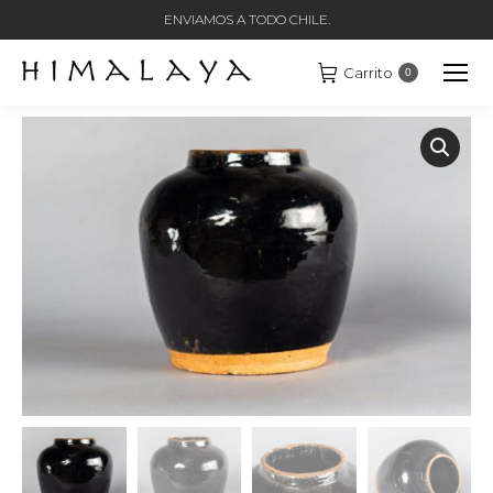
ENVIAMOS A TODO CHILE.
Carrito
0