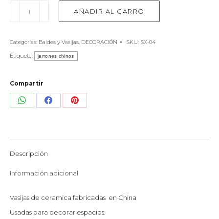
Vasija
AÑADIR AL CARRO
Ceramica
Negro
esmaltado
Categorías:
Baldes y Vasijas
,
DECORACIÓN
SKU:
SX-04
cantidad
Etiqueta:
jarrones chinos
Compartir
Share
Share
Share
on
on
on
WhatsApp
Facebook
Pinterest
Descripción
Información adicional
Vasijas de ceramica fabricadas en China
Usadas para decorar espacios.