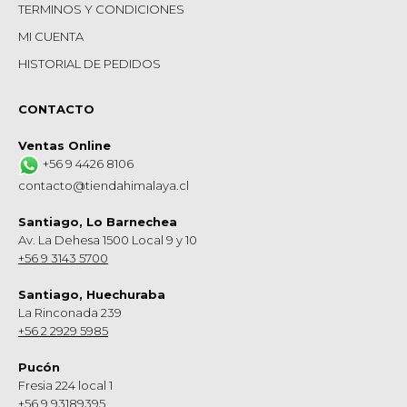
TERMINOS Y CONDICIONES
MI CUENTA
HISTORIAL DE PEDIDOS
CONTACTO
Ventas Online
+56 9 4426 8106
contacto@tiendahimalaya.cl
Santiago, Lo Barnechea
Av. La Dehesa 1500 Local 9 y 10
+56 9 3143 5700
Santiago, Huechuraba
La Rinconada 239
+56 2 2929 5985
Pucón
Fresia 224 local 1
+56 9 93189395