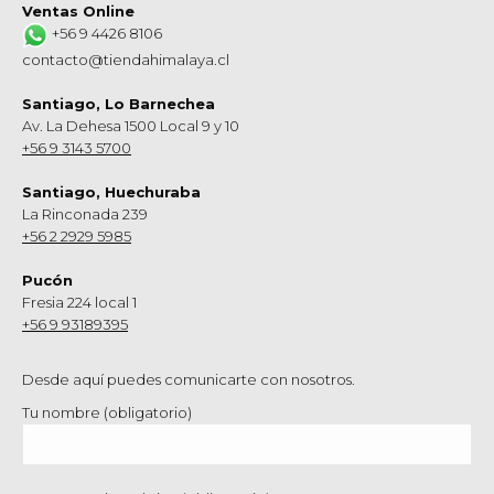
Ventas Online
+56 9 4426 8106
contacto@tiendahimalaya.cl
Santiago, Lo Barnechea
Av. La Dehesa 1500 Local 9 y 10
+56 9 3143 5700
Santiago, Huechuraba
La Rinconada 239
+56 2 2929 5985
Pucón
Fresia 224 local 1
+56 9 93189395
Desde aquí puedes comunicarte con nosotros.
Tu nombre (obligatorio)