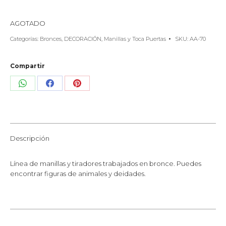
AGOTADO
Categorías:
Bronces
,
DECORACIÓN
,
Manillas y Toca Puertas
SKU:
AA-70
Compartir
Share
Share
Share
on
on
on
WhatsApp
Facebook
Pinterest
Descripción
Línea de manillas y tiradores trabajados en bronce. Puedes
encontrar figuras de animales y deidades.