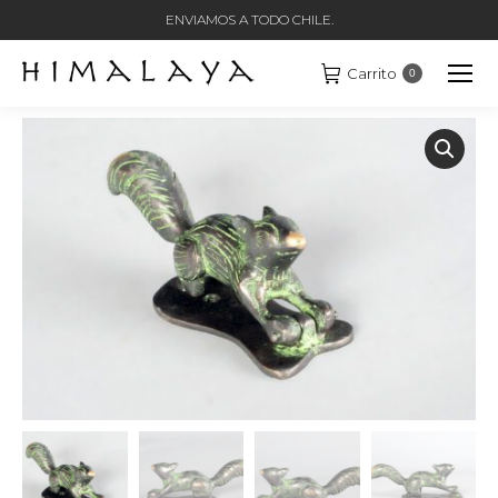
ENVIAMOS A TODO CHILE.
Carrito
0