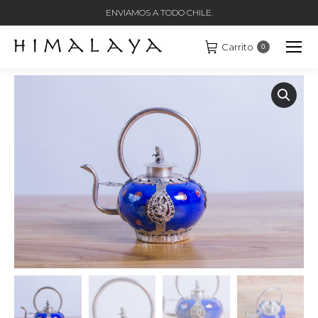
ENVIAMOS A TODO CHILE.
Carrito
0