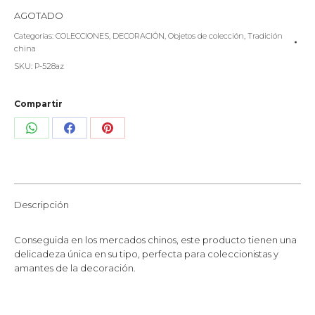
AGOTADO
Categorías:
COLECCIONES
,
DECORACIÓN
,
Objetos de colección
,
Tradición
china
SKU:
P-528az
Compartir
Share
Share
Share
on
on
on
WhatsApp
Facebook
Pinterest
Descripción
Conseguida en los mercados chinos, este producto tienen una
delicadeza única en su tipo, perfecta para coleccionistas y
amantes de la decoración.