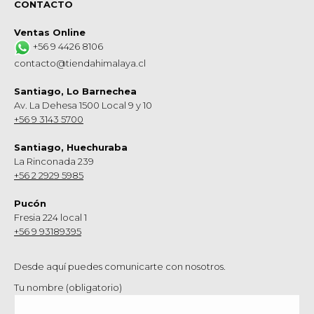
CONTACTO
Ventas Online
+56 9 4426 8106
contacto@tiendahimalaya.cl
Santiago, Lo Barnechea
Av. La Dehesa 1500 Local 9 y 10
+56 9 3143 5700
Santiago, Huechuraba
La Rinconada 239
+56 2 2929 5985
Pucón
Fresia 224 local 1
+56 9 93189395
Desde aquí puedes comunicarte con nosotros.
Tu nombre (obligatorio)