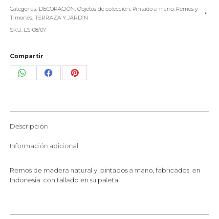
Tallada
Categorías:
DECORACIÓN
,
Objetos de colección
,
Pintado a mano
,
Remos y
Colores
Timones
,
TERRAZA Y JARDÍN
cantidad
SKU:
LS-08/07
Compartir
Share
Share
Share
on
on
on
WhatsApp
Facebook
Pinterest
Descripción
Información adicional
Remos de madera natural y pintados a mano, fabricados en
Indonesia con tallado en su paleta.