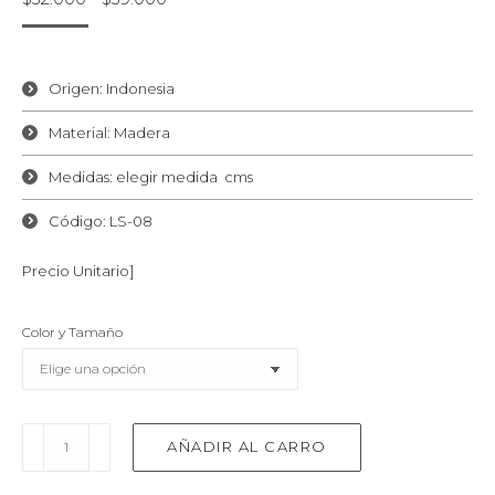
de
precios:
desde
Origen: Indonesia
$32.000
hasta
Material: Madera
$39.000
Medidas: elegir medida cms
Código: LS-08
Precio Unitario]
Color y Tamaño
Remo
AÑADIR AL CARRO
decorativo
Paleta