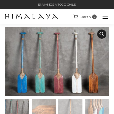
ENVIAMOS A TODO CHILE.
Carrito
0