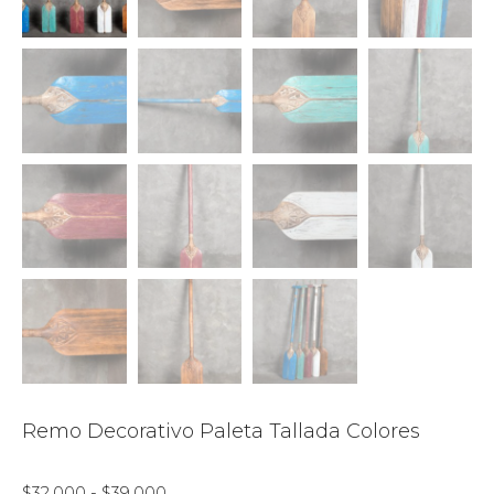
Remo Decorativo Paleta Tallada Colores
Rango
$
32.000
-
$
39.000