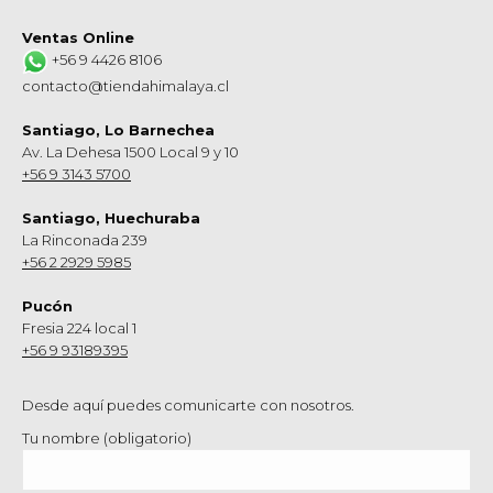
Ventas Online
+56 9 4426 8106
contacto@tiendahimalaya.cl
Santiago, Lo Barnechea
Av. La Dehesa 1500 Local 9 y 10
+56 9 3143 5700
Santiago, Huechuraba
La Rinconada 239
+56 2 2929 5985
Pucón
Fresia 224 local 1
+56 9 93189395
Desde aquí puedes comunicarte con nosotros.
Tu nombre (obligatorio)