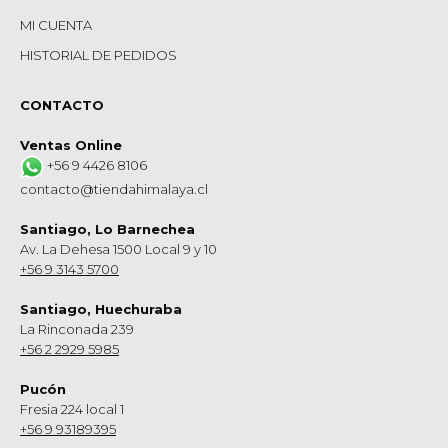
MI CUENTA
HISTORIAL DE PEDIDOS
CONTACTO
Ventas Online
+56 9 4426 8106
contacto@tiendahimalaya.cl
Santiago, Lo Barnechea
Av. La Dehesa 1500 Local 9 y 10
+56 9 3143 5700
Santiago, Huechuraba
La Rinconada 239
+56 2 2929 5985
Pucón
Fresia 224 local 1
+56 9 93189395