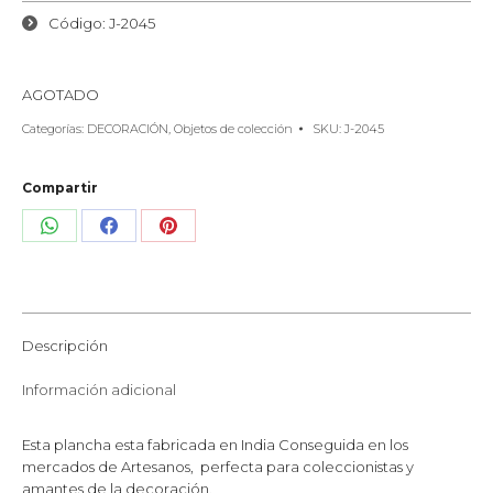
Código: J-2045
AGOTADO
Categorías:
DECORACIÓN
,
Objetos de colección
SKU:
J-2045
Compartir
Share
Share
Share
on
on
on
WhatsApp
Facebook
Pinterest
Descripción
Información adicional
Esta plancha esta fabricada en India Conseguida en los
mercados de Artesanos, perfecta para coleccionistas y
amantes de la decoración.