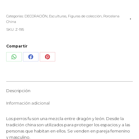
Categorías:
DECORACIÓN
,
Esculturas
,
Figuras de colección
,
Porcelana
China
SKU:
Z-195
Compartir
Share
Share
Share
on
on
on
WhatsApp
Facebook
Pinterest
Descripción
Información adicional
Los perros fu son una mezcla entre dragón y león. Desde la
tradición china son utilizados para proteger los espacios y a las
personas que habitan en ellos. Se venden en pareja femenino
y masculino.