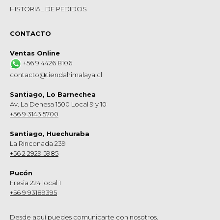
HISTORIAL DE PEDIDOS
CONTACTO
Ventas Online
+56 9 4426 8106
contacto@tiendahimalaya.cl
Santiago, Lo Barnechea
Av. La Dehesa 1500 Local 9 y 10
+56 9 3143 5700
Santiago, Huechuraba
La Rinconada 239
+56 2 2929 5985
Pucón
Fresia 224 local 1
+56 9 93189395
Desde aquí puedes comunicarte con nosotros.