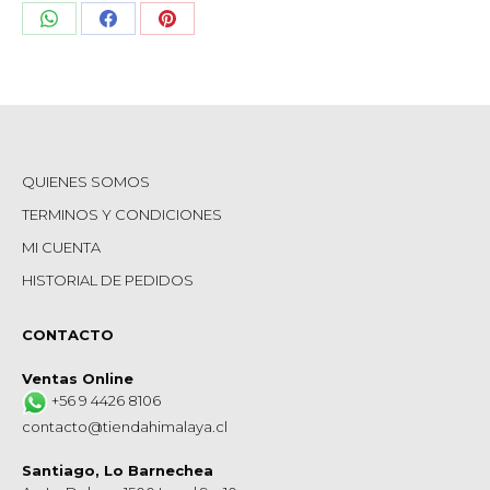
Share
Share
Share
on
on
on
WhatsApp
Facebook
Pinterest
QUIENES SOMOS
TERMINOS Y CONDICIONES
MI CUENTA
HISTORIAL DE PEDIDOS
CONTACTO
Ventas Online
+56 9 4426 8106
contacto@tiendahimalaya.cl
Santiago, Lo Barnechea