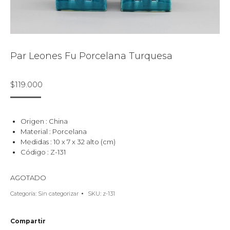
Par Leones Fu Porcelana Turquesa
$
119.000
Origen : China
Material : Porcelana
Medidas : 10 x 7 x 32 alto (cm)
Código : Z-131
AGOTADO
Categoría:
Sin categorizar
SKU:
z-131
Compartir