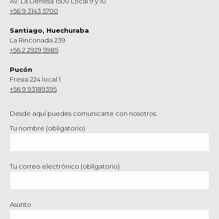
Av. La Dehesa 1500 Local 9 y 10
+56 9 3143 5700
Santiago, Huechuraba
La Rinconada 239
+56 2 2929 5985
Pucón
Fresia 224 local 1
+56 9 93189395
Desde aquí puedes comunicarte con nosotros.
Tu nombre (obligatorio)
Tu correo electrónico (obligatorio)
Asunto