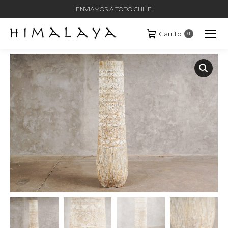
ENVIAMOS A TODO CHILE.
Carrito
0