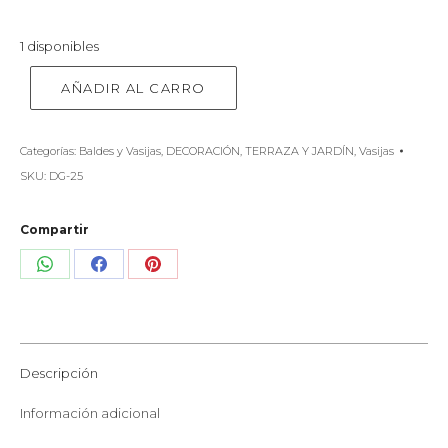
1 disponibles
AÑADIR AL CARRO
Categorías:
Baldes y Vasijas
,
DECORACIÓN
,
TERRAZA Y JARDÍN
,
Vasijas
SKU:
DG-25
Compartir
Share
Share
Share
on
on
on
WhatsApp
Facebook
Pinterest
Descripción
Información adicional