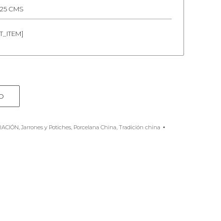
 25 CMS
T_ITEM]
O
RACIÓN
,
Jarrones y Potiches
,
Porcelana China
,
Tradición china
e
rest