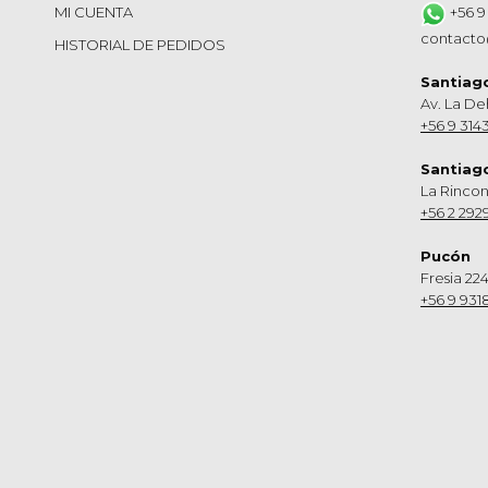
MI CUENTA
+56 9
contacto
HISTORIAL DE PEDIDOS
Santiag
Av. La De
+56 9 314
Santiag
La Rinco
+56 2 292
Pucón
Fresia 224
+56 9 931