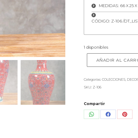
MEDIDAS: 66 X 25 X
CÓDIGO: Z-106 /DT_LIS
1 disponibles
AÑADIR AL CARR
Categorías:
COLECCIONES
,
DECO
SKU:
Z-106
Compartir
Share
Share
Shar
on
on
on
WhatsApp
Facebook
Pinte