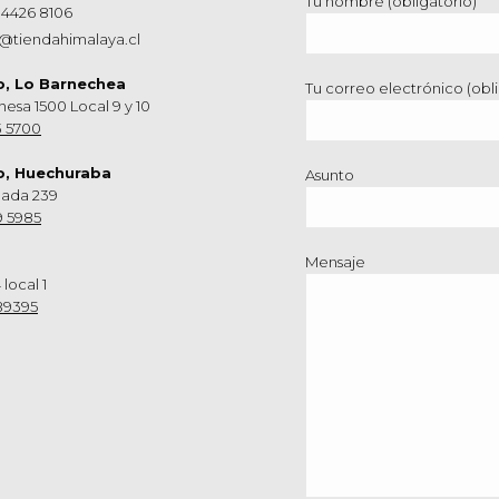
Tu nombre (obligatorio)
 4426 8106
@tiendahimalaya.cl
o, Lo Barnechea
Tu correo electrónico (obli
hesa 1500 Local 9 y 10
3 5700
o, Huechuraba
Asunto
nada 239
9 5985
Mensaje
 local 1
89395