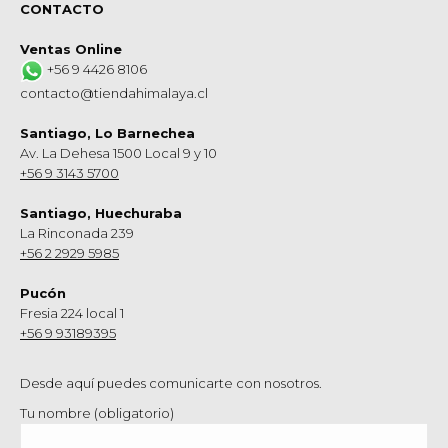
CONTACTO
Ventas Online
+56 9 4426 8106
contacto@tiendahimalaya.cl
Santiago, Lo Barnechea
Av. La Dehesa 1500 Local 9 y 10
+56 9 3143 5700
Santiago, Huechuraba
La Rinconada 239
+56 2 2929 5985
Pucón
Fresia 224 local 1
+56 9 93189395
Desde aquí puedes comunicarte con nosotros.
Tu nombre (obligatorio)