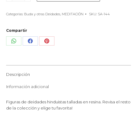
resina
cantidad
Categorías:
Buda y otras Deidades
,
MEDITACIÓN
SKU:
SA-144
Compartir
Share
Share
Share
on
on
on
WhatsApp
Facebook
Pinterest
Descripción
Información adicional
Figuras de deidades hinduistas talladas en resina. Revisa el resto
de la colección y elige tu favorita!