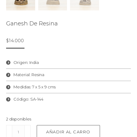
Ganesh De Resina
$
14.000
Origen: India
Material: Resina
Medidas: 7 x 5 x 9 cms
Código: SA-144
2 disponibles
Ganesh
AÑADIR AL CARRO
de