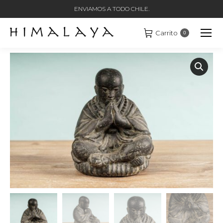
ENVIAMOS A TODO CHILE.
Carrito
0