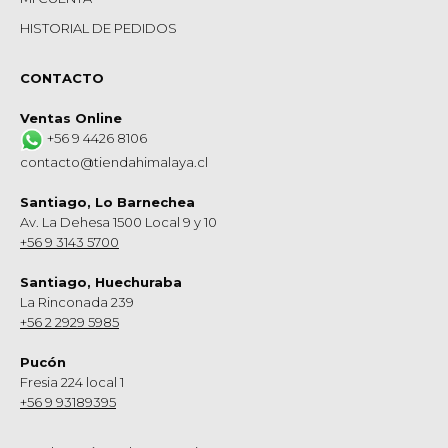
HISTORIAL DE PEDIDOS
CONTACTO
Ventas Online
+56 9 4426 8106
contacto@tiendahimalaya.cl
Santiago, Lo Barnechea
Av. La Dehesa 1500 Local 9 y 10
+56 9 3143 5700
Santiago, Huechuraba
La Rinconada 239
+56 2 2929 5985
Pucón
Fresia 224 local 1
+56 9 93189395