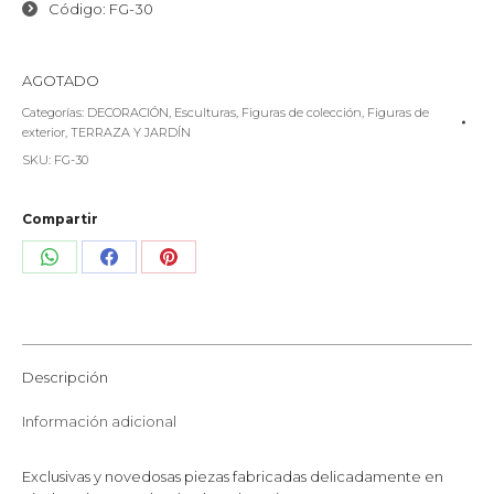
Código: FG-30
AGOTADO
Categorías:
DECORACIÓN
,
Esculturas
,
Figuras de colección
,
Figuras de
exterior
,
TERRAZA Y JARDÍN
SKU:
FG-30
Compartir
Share
Share
Share
on
on
on
WhatsApp
Facebook
Pinterest
Descripción
Información adicional
Exclusivas y novedosas piezas fabricadas delicadamente en