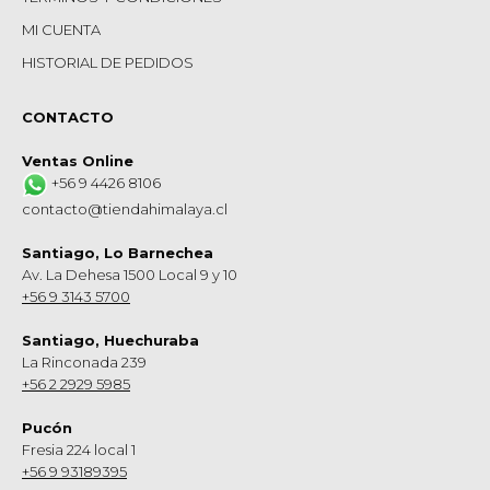
MI CUENTA
HISTORIAL DE PEDIDOS
CONTACTO
Ventas Online
+56 9 4426 8106
contacto@tiendahimalaya.cl
Santiago, Lo Barnechea
Av. La Dehesa 1500 Local 9 y 10
+56 9 3143 5700
Santiago, Huechuraba
La Rinconada 239
+56 2 2929 5985
Pucón
Fresia 224 local 1
+56 9 93189395