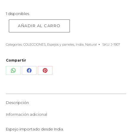
1 disponibles
AÑADIR AL CARRO
Categorías:
COLECCIONES
,
Espejos y paneles
,
India
,
Natural
SKU:
J-1907
Compartir
Share
Share
Share
on
on
on
WhatsApp
Facebook
Pinterest
Descripción
Información adicional
Espejo importado desde India.