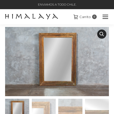
ENVIAMOS A TODO CHILE.
Carrito
0