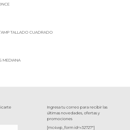
ONCE
TAMP TALLADO CUADRADO
S MEDIANA
icarte
Ingresa tu correo para recibir las
últimas novedades, ofertas y
promociones
[mc4wp_form id=»32727″]