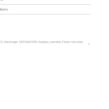
diano
ES
,
Decohogar
,
DECORACIÓN
,
Espejos y paneles
,
Fibras naturales
,
e
rest