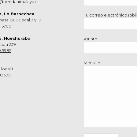
@tiendahimalaya.cl
o, Lo Barnechea
Tu correo electrónico (obli
hesa 1500 Local 9 y 10
3 5700
o, Huechuraba
Asunto
nada 239
9 5985
Mensaje
 local 1
89395