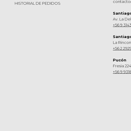
contacto
HISTORIAL DE PEDIDOS
Santiag
Av. La De
+56 9 314
Santiag
La Rinco
+56 2 292
Pucón
Fresia 224
+56 9 931