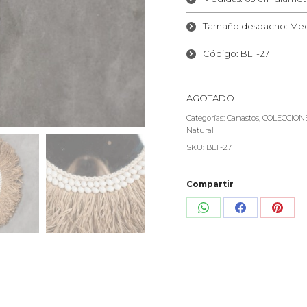
Tamaño despacho: Me
Código: BLT-27
AGOTADO
Categorías:
Canastos
,
COLECCION
Natural
SKU:
BLT-27
Compartir
Share
Share
Shar
on
on
on
WhatsApp
Facebook
Pinte