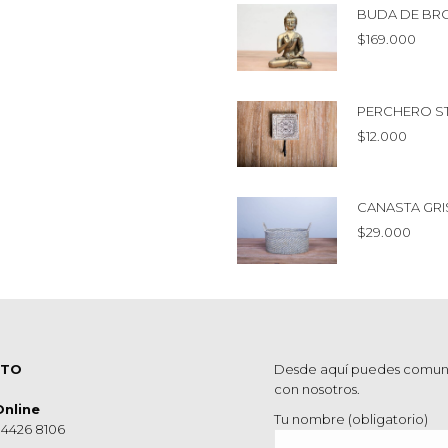
BUDA DE BR
$
169.000
PERCHERO S
$
12.000
CANASTA GRI
$
29.000
CTO
Desde aquí puedes comun
con nosotros.
Online
Tu nombre (obligatorio)
 4426 8106