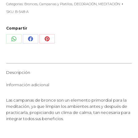
Categorías:
Bronces
,
Campanas y Platillos
,
DECORACIÓN
,
MEDITACIÓN
SKU:
B-548-A
Compartir
Share
Share
Share
on
on
on
WhatsApp
Facebook
Pinterest
Descripción
Información adicional
Las campanas de bronce son un elemento primordial para la
meditación, ya que limpian los ambientes antes y después de
practicarla, propiciando un clima de calma, tan necesaria para
integrar todos sus beneficios.