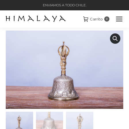
ENVIAMOS A TODO CHILE.
Carrito
0