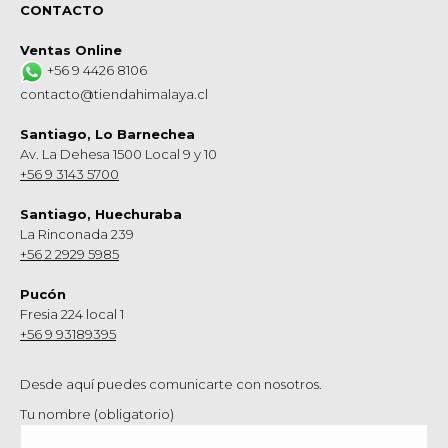
CONTACTO
Ventas Online
+56 9 4426 8106
contacto@tiendahimalaya.cl
Santiago, Lo Barnechea
Av. La Dehesa 1500 Local 9 y 10
+56 9 3143 5700
Santiago, Huechuraba
La Rinconada 239
+56 2 2929 5985
Pucón
Fresia 224 local 1
+56 9 93189395
Desde aquí puedes comunicarte con nosotros.
Tu nombre (obligatorio)