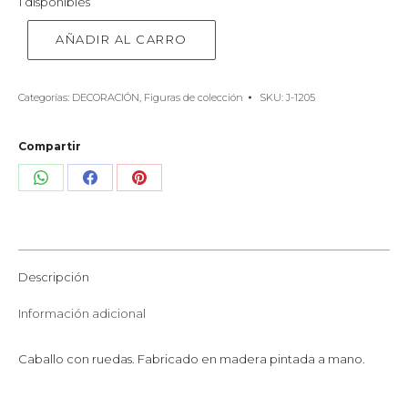
1 disponibles
AÑADIR AL CARRO
Categorías:
DECORACIÓN
,
Figuras de colección
SKU:
J-1205
Compartir
Share
Share
Share
on
on
on
WhatsApp
Facebook
Pinterest
Descripción
Información adicional
Caballo con ruedas. Fabricado en madera pintada a mano.