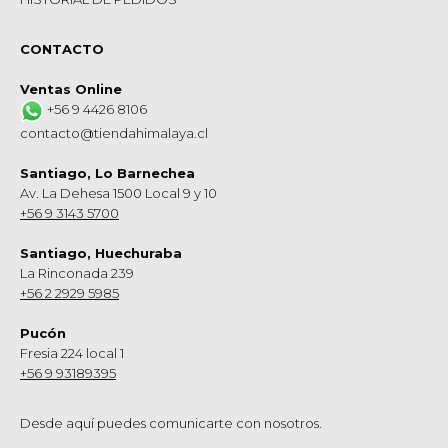
CONTACTO
Ventas Online
+56 9 4426 8106
contacto@tiendahimalaya.cl
Santiago, Lo Barnechea
Av. La Dehesa 1500 Local 9 y 10
+56 9 3143 5700
Santiago, Huechuraba
La Rinconada 239
+56 2 2929 5985
Pucón
Fresia 224 local 1
+56 9 93189395
Desde aquí puedes comunicarte con nosotros.