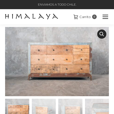
ENVIAMOS A TODO CHILE.
Carrito
0