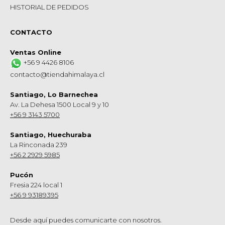
HISTORIAL DE PEDIDOS
CONTACTO
Ventas Online
+56 9 4426 8106
contacto@tiendahimalaya.cl
Santiago, Lo Barnechea
Av. La Dehesa 1500 Local 9 y 10
+56 9 3143 5700
Santiago, Huechuraba
La Rinconada 239
+56 2 2929 5985
Pucón
Fresia 224 local 1
+56 9 93189395
Desde aquí puedes comunicarte con nosotros.