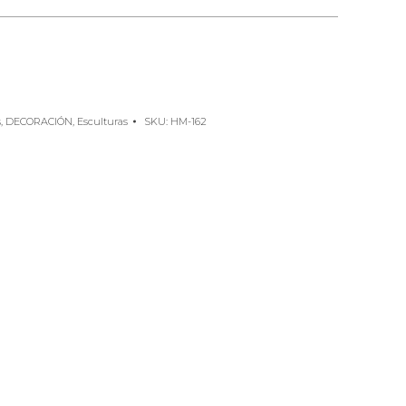
s
,
DECORACIÓN
,
Esculturas
SKU:
HM-162
e
rest