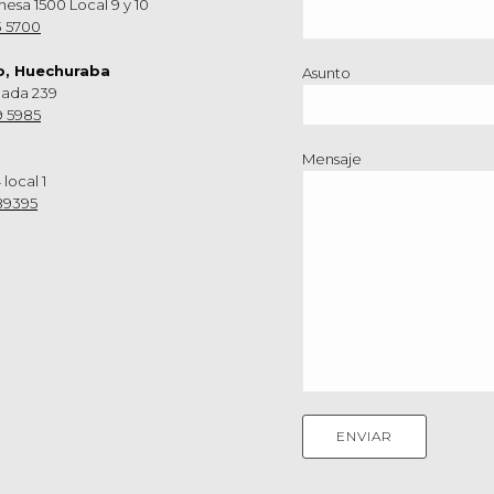
hesa 1500 Local 9 y 10
3 5700
o, Huechuraba
Asunto
nada 239
9 5985
Mensaje
 local 1
89395