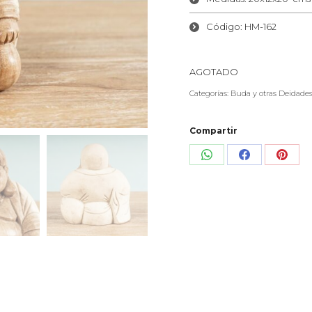
Código: HM-162
AGOTADO
Categorías:
Buda y otras Deidade
Compartir
Share
Share
Shar
on
on
on
WhatsApp
Facebook
Pinte