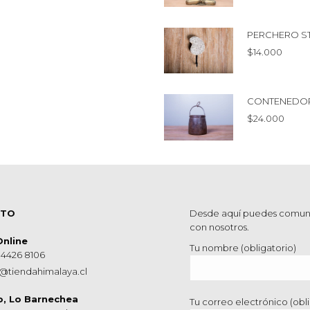
PERCHERO S
$
14.000
CONTENEDOR
$
24.000
CTO
Desde aquí puedes comun
con nosotros.
Online
Tu nombre (obligatorio)
 4426 8106
@tiendahimalaya.cl
o, Lo Barnechea
Tu correo electrónico (obli