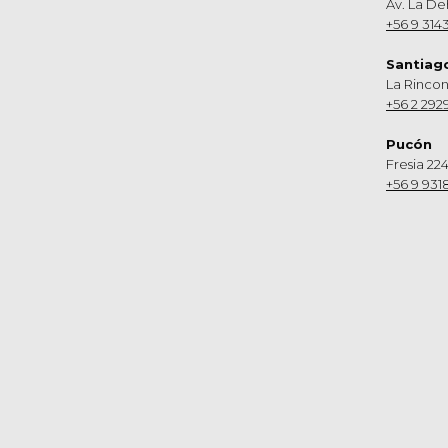
Av. La De
+56 9 314
Santiag
La Rinco
+56 2 292
Pucón
Fresia 224
+56 9 931