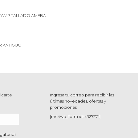
TAMP TALLADO AMEBA
 ANTIGUO
icarte
Ingresa tu correo para recibir las
últimas novedades, ofertas y
promociones
[mc4wp_form id=»32727″]
gatorio)