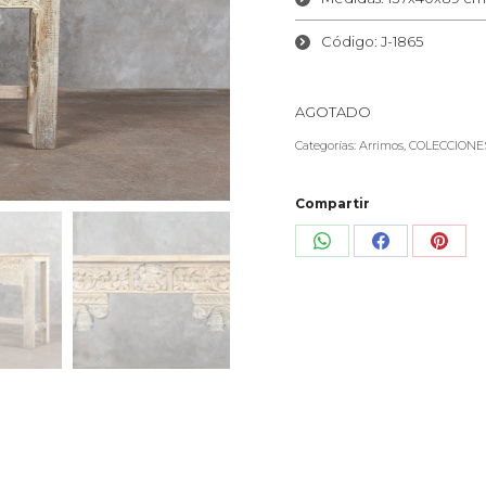
Código: J-1865
AGOTADO
Categorías:
Arrimos
,
COLECCIONE
Compartir
Share
Share
Shar
on
on
on
WhatsApp
Facebook
Pinte