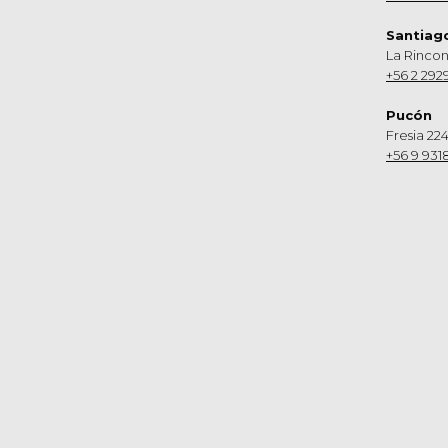
Santiag
La Rinco
+56 2 292
Pucón
Fresia 224
+56 9 931