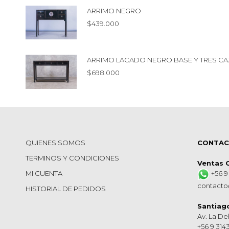
ARRIMO NEGRO
$
439.000
ARRIMO LACADO NEGRO BASE Y TRES C
$
698.000
QUIENES SOMOS
CONTA
TERMINOS Y CONDICIONES
Ventas 
MI CUENTA
+56 9
contacto
HISTORIAL DE PEDIDOS
Santiag
Av. La De
+56 9 314