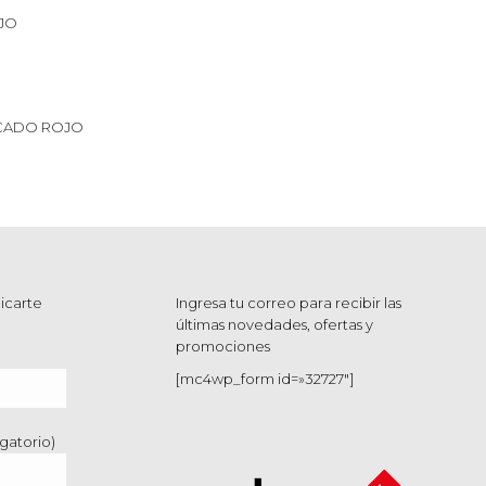
JO
CADO ROJO
icarte
Ingresa tu correo para recibir las
últimas novedades, ofertas y
promociones
[mc4wp_form id=»32727″]
gatorio)