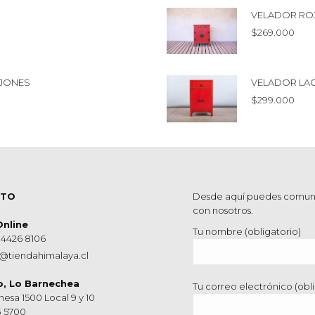
VELADOR RO
$
269.000
AJONES
VELADOR LA
$
299.000
CTO
Desde aquí puedes comun
con nosotros.
Online
Tu nombre (obligatorio)
 4426 8106
@tiendahimalaya.cl
o, Lo Barnechea
Tu correo electrónico (obli
hesa 1500 Local 9 y 10
3 5700