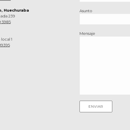
o, Huechuraba
Asunto
nada 239
9 5985
Mensaje
 local 1
89395