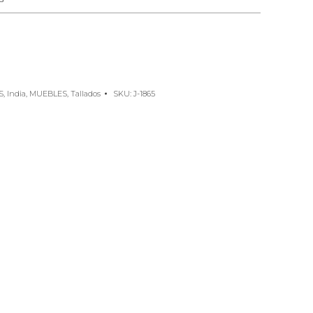
S
,
India
,
MUEBLES
,
Tallados
SKU:
J-1865
e
rest