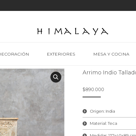
DECORACIÓN
EXTERIORES
MESA Y COCINA
Arrimo Indio Tallad
$
890.000
Origen: India
Material: Teca
Medidas: 137x40x89 cm