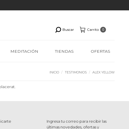
Buscar
Carrito
0
MEDITACIÓN
TIENDAS
OFERTAS
Estás aquí:
INICIO
TESTIMONIOS
ALEX YELLOW
placerat.
icarte
Ingresa tu correo para recibir las
últimas novedades, ofertas y