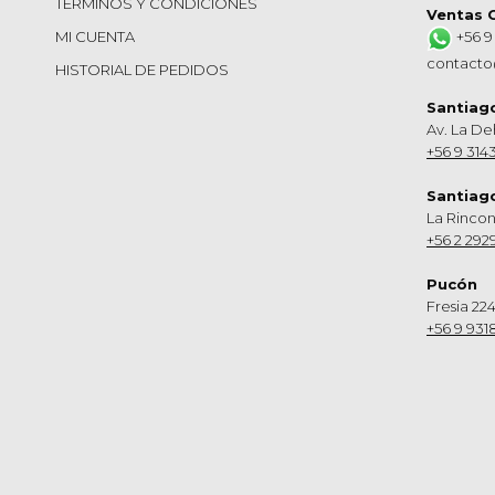
TERMINOS Y CONDICIONES
Ventas 
MI CUENTA
+56 9
contacto
HISTORIAL DE PEDIDOS
Santiag
Av. La De
+56 9 314
Santiag
La Rinco
+56 2 292
Pucón
Fresia 224
+56 9 931