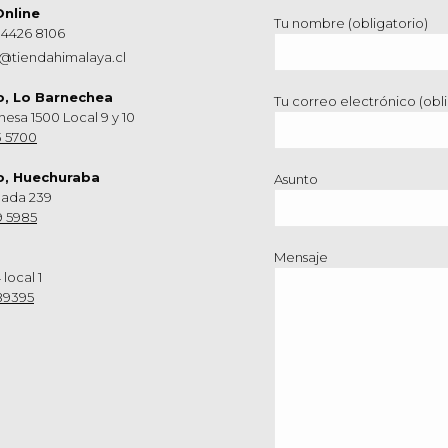
Online
Tu nombre (obligatorio)
 4426 8106
@tiendahimalaya.cl
o, Lo Barnechea
Tu correo electrónico (obli
hesa 1500 Local 9 y 10
3 5700
o, Huechuraba
Asunto
nada 239
9 5985
Mensaje
 local 1
89395