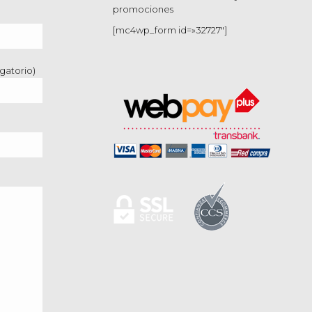
promociones
[mc4wp_form id=»32727″]
gatorio)