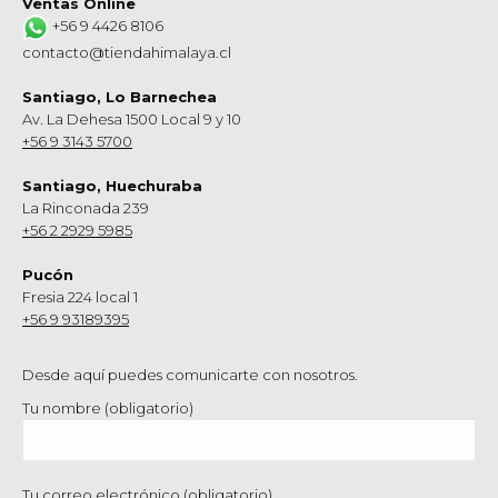
Ventas Online
+56 9 4426 8106
contacto@tiendahimalaya.cl
Santiago, Lo Barnechea
Av. La Dehesa 1500 Local 9 y 10
+56 9 3143 5700
Santiago, Huechuraba
La Rinconada 239
+56 2 2929 5985
Pucón
Fresia 224 local 1
+56 9 93189395
Desde aquí puedes comunicarte con nosotros.
Tu nombre (obligatorio)
Tu correo electrónico (obligatorio)