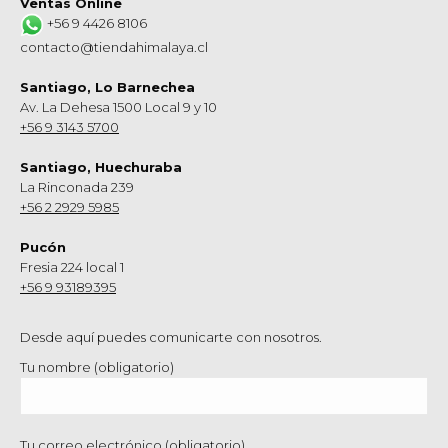
Ventas Online
+56 9 4426 8106
contacto@tiendahimalaya.cl
Santiago, Lo Barnechea
Av. La Dehesa 1500 Local 9 y 10
+56 9 3143 5700
Santiago, Huechuraba
La Rinconada 239
+56 2 2929 5985
Pucón
Fresia 224 local 1
+56 9 93189395
Desde aquí puedes comunicarte con nosotros.
Tu nombre (obligatorio)
Tu correo electrónico (obligatorio)