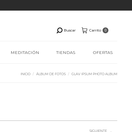
Buscar
Carrito
0
MEDITACIÓN
TIENDAS
OFERTAS
Estás aquí:
INICIO
ÁLBUM DE FOTOS
GLAV IPSUM PHOTO ALBUM
SIGUIENTE