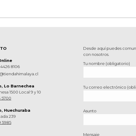
Álbum
siguiente:
CTO
Desde aquí puedes comun
con nosotros.
Online
Tu nombre (obligatorio)
 4426 8106
@tiendahimalaya.cl
o, Lo Barnechea
Tu correo electrónico (obli
hesa 1500 Local 9 y 10
3 5700
o, Huechuraba
Asunto
nada 239
9 5985
Mensaje