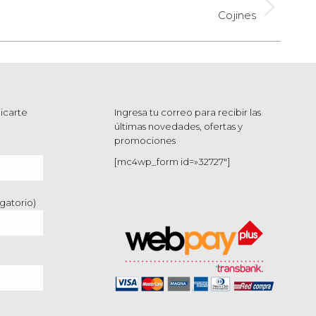
Cojines
icarte
Ingresa tu correo para recibir las
últimas novedades, ofertas y
promociones
[mc4wp_form id=»32727″]
gatorio)