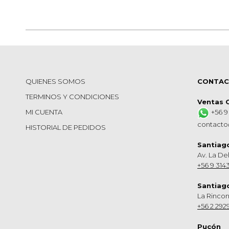
Entre
Álbumes
QUIENES SOMOS
CONTA
TERMINOS Y CONDICIONES
Ventas 
MI CUENTA
+56 9
contacto
HISTORIAL DE PEDIDOS
Santiag
Av. La De
+56 9 314
Santiag
La Rinco
+56 2 292
Pucón