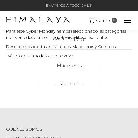
ENVIAMOS A TODO CHILE.
Carrito
0
Para este Cyber Monday hemos seleccionado las categorías
más vendidas para entregarles inéditos descuentos.
CYBER DAY
Descubre las ofertas en Muebles, Maceteros y Cuencos!
Estás aquí:
*Válido del 2 al 4 de Octubre 2023.
Maceteros
Muebles
QUIENES SOMOS