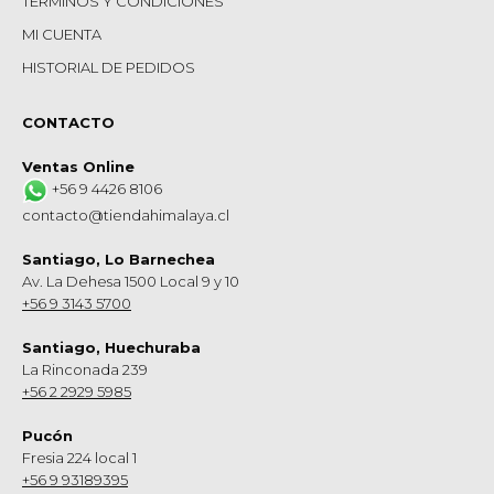
TERMINOS Y CONDICIONES
MI CUENTA
HISTORIAL DE PEDIDOS
CONTACTO
Ventas Online
+56 9 4426 8106
contacto@tiendahimalaya.cl
Santiago, Lo Barnechea
Av. La Dehesa 1500 Local 9 y 10
+56 9 3143 5700
Santiago, Huechuraba
La Rinconada 239
+56 2 2929 5985
Pucón
Fresia 224 local 1
+56 9 93189395