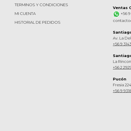
TERMINOS Y CONDICIONES
Ventas 
MI CUENTA
+56 9
contacto
HISTORIAL DE PEDIDOS
Santiag
Av. La De
+56 9 314
Santiag
La Rinco
+56 2 292
Pucón
Fresia 224
+56 9 931