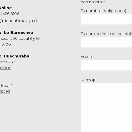
con nosotros.
Online
Tu nombre (obligatorio)
 4426 8106
@tiendahimalaya.cl
o, Lo Barnechea
Tu correo electrónico (obli
hesa 1500 Local 9 y 10
3 5700
o, Huechuraba
Asunto
nada 239
9 5985
Mensaje
 local 1
89395