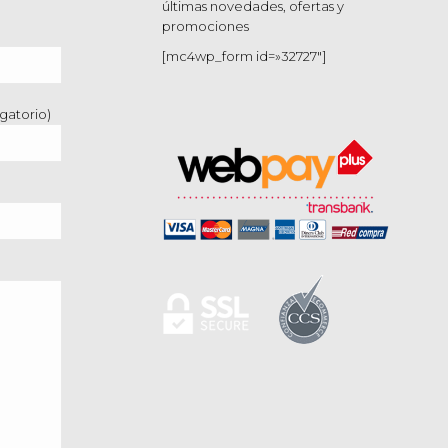
últimas novedades, ofertas y
promociones
[mc4wp_form id=»32727″]
gatorio)