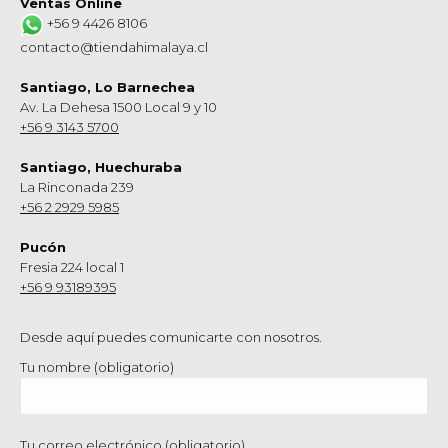
Ventas Online
+56 9 4426 8106
contacto@tiendahimalaya.cl
Santiago, Lo Barnechea
Av. La Dehesa 1500 Local 9 y 10
+56 9 3143 5700
Santiago, Huechuraba
La Rinconada 239
+56 2 2929 5985
Pucón
Fresia 224 local 1
+56 9 93189395
Desde aquí puedes comunicarte con nosotros.
Tu nombre (obligatorio)
Tu correo electrónico (obligatorio)