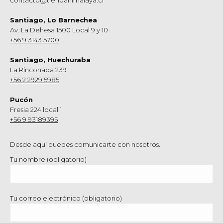
contacto@tiendahimalaya.cl
Santiago, Lo Barnechea
Av. La Dehesa 1500 Local 9 y 10
+56 9 3143 5700
Santiago, Huechuraba
La Rinconada 239
+56 2 2929 5985
Pucón
Fresia 224 local 1
+56 9 93189395
Desde aquí puedes comunicarte con nosotros.
Tu nombre (obligatorio)
Tu correo electrónico (obligatorio)