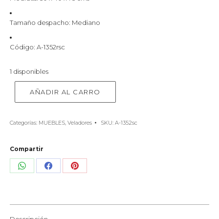
Tamaño despacho: Mediano
Código: A-1352rsc
1 disponibles
AÑADIR AL CARRO
Categorías:
MUEBLES
,
Veladores
SKU:
A-1352sc
Compartir
Share
Share
Share
on
on
on
WhatsApp
Facebook
Pinterest