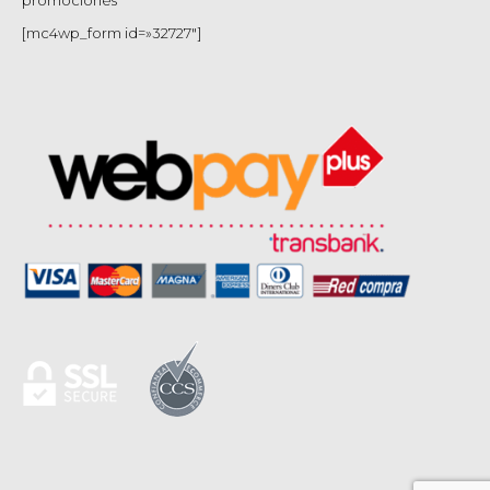
promociones
[mc4wp_form id=»32727″]