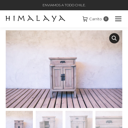
ENVIAMOS A TODO CHILE.
Carrito
0