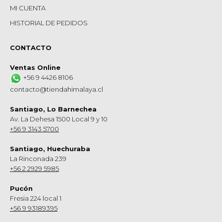
MI CUENTA
HISTORIAL DE PEDIDOS
CONTACTO
Ventas Online
+56 9 4426 8106
contacto@tiendahimalaya.cl
Santiago, Lo Barnechea
Av. La Dehesa 1500 Local 9 y 10
+56 9 3143 5700
Santiago, Huechuraba
La Rinconada 239
+56 2 2929 5985
Pucón
Fresia 224 local 1
+56 9 93189395