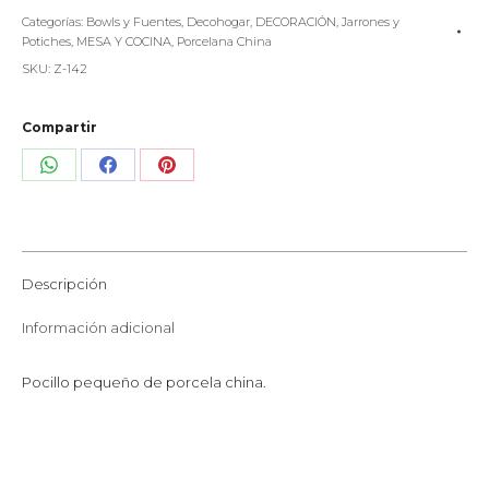
Categorías:
Bowls y Fuentes
,
Decohogar
,
DECORACIÓN
,
Jarrones y
Potiches
,
MESA Y COCINA
,
Porcelana China
SKU:
Z-142
Compartir
Share
Share
Share
on
on
on
WhatsApp
Facebook
Pinterest
Descripción
Información adicional
Pocillo pequeño de porcela china.