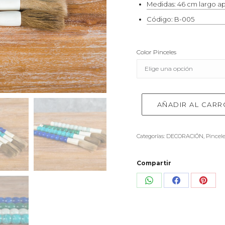
Medidas: 46 cm largo ap
Código: B-005
Color Pinceles
AÑADIR AL CARR
Categorías:
DECORACIÓN
,
Pincele
Compartir
Share
Share
Shar
on
on
on
WhatsApp
Facebook
Pinte