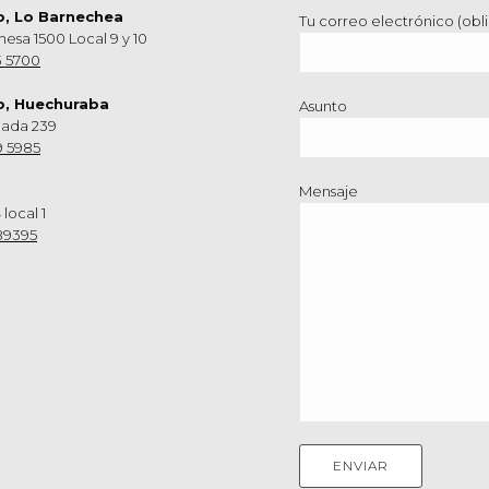
o, Lo Barnechea
Tu correo electrónico (obli
hesa 1500 Local 9 y 10
3 5700
o, Huechuraba
Asunto
nada 239
9 5985
Mensaje
 local 1
89395