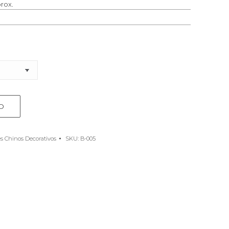
rox.
O
s Chinos Decorativos
SKU:
B-005
e
rest