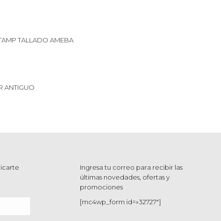
TAMP TALLADO AMEBA
 ANTIGUO
icarte
Ingresa tu correo para recibir las
últimas novedades, ofertas y
promociones
[mc4wp_form id=»32727″]