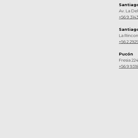
Santiag
Av. La De
+56 9 314
Santiag
La Rinco
+56 2 292
Pucón
Fresia 224
+56 9 931