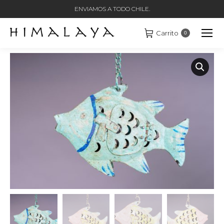
ENVIAMOS A TODO CHILE.
Carrito
0