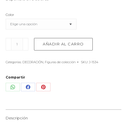
Color
Pez
AÑADIR AL CARRO
Candelabro
Colgante
(3
Categorías:
DECORACIÓN
,
Figuras de colección
SKU:
J-1534
Colores)
cantidad
Compartir
Share
Share
Share
on
on
on
WhatsApp
Facebook
Pinterest
Descripción