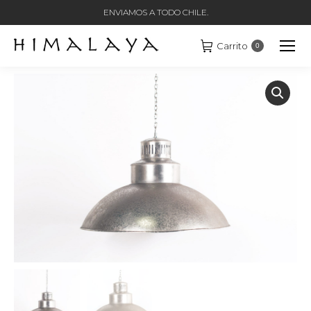
ENVIAMOS A TODO CHILE.
Carrito
0