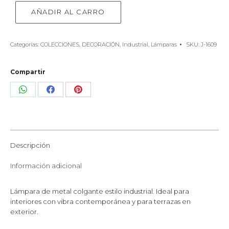
AÑADIR AL CARRO
Categorías:
COLECCIONES
,
DECORACIÓN
,
Industrial
,
Lámparas
SKU:
J-1609
Compartir
Share
Share
Share
on
on
on
WhatsApp
Facebook
Pinterest
Descripción
Información adicional
Lámpara de metal colgante estilo industrial. Ideal para
interiores con vibra contemporánea y para terrazas en
exterior.