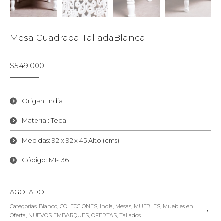
Mesa Cuadrada TalladaBlanca
$
549.000
Origen: India
Material: Teca
Medidas: 92 x 92 x 45 Alto (cms)
Código: MI-1361
AGOTADO
Categorías:
Blanco
,
COLECCIONES
,
India
,
Mesas
,
MUEBLES
,
Muebles en
Oferta
,
NUEVOS EMBARQUES
,
OFERTAS
,
Tallados