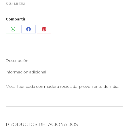
SKU:
MI-1361
Compartir
Share
Share
Share
on
on
on
WhatsApp
Facebook
Pinterest
Descripción
Información adicional
Mesa fabricada con madera reciclada proveniente de India.
PRODUCTOS RELACIONADOS