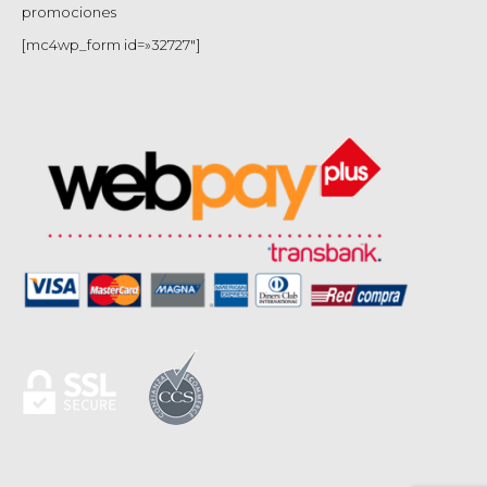
promociones
[mc4wp_form id=»32727″]