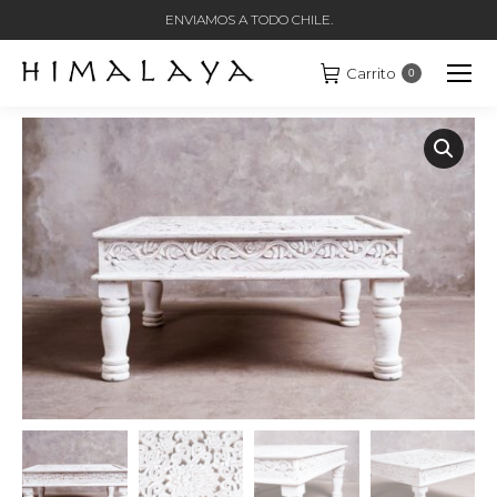
ENVIAMOS A TODO CHILE.
Carrito
0