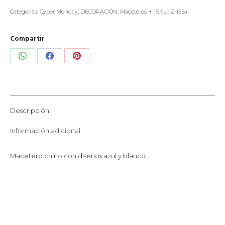
Categorías:
Cyber Monday
,
DECORACIÓN
,
Maceteros
SKU:
Z-155a
Compartir
Share
Share
Share
on
on
on
WhatsApp
Facebook
Pinterest
Descripción
Información adicional
Macetero chino con diseños azul y blanco.