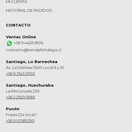
MI CUENTA
HISTORIAL DE PEDIDOS
CONTACTO
Ventas Online
+56 9 4426 8106
contacto@tiendahimalaya.cl
Santiago, Lo Barnechea
Av. La Dehesa 1500 Local 9 y 10
+56 9 3143 5700
Santiago, Huechuraba
La Rinconada 239
+56 2 2929 5985
Pucón
Fresia 224 local 1
+56 9 93189395